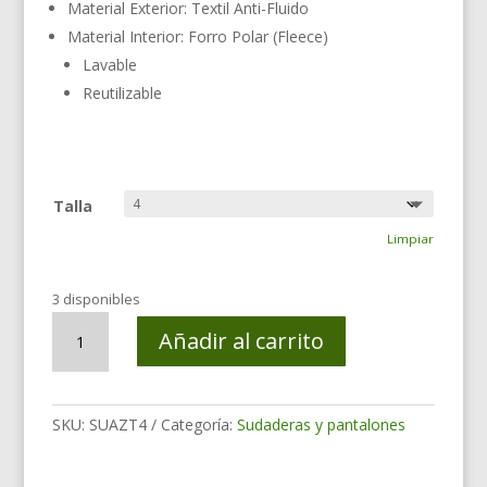
Material Exterior: Textil Anti-Fluido
Material Interior: Forro Polar (Fleece)
Lavable
Reutilizable
Talla
Limpiar
3 disponibles
Sudadera
Añadir al carrito
Anti-
fluido
Azul
cantidad
SKU:
SUAZT4
Categoría:
Sudaderas y pantalones