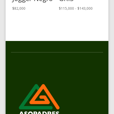
Rango
$
82,000
$
115,000
-
$
143,000
de
precios:
desde
$115,000
hasta
$143,000