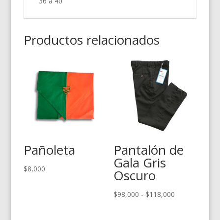
36 a 40
Productos relacionados
Pañoleta
Pantalón de
Gala Gris
$
8,000
Oscuro
Rango
$
98,000
-
$
118,000
de
precios: