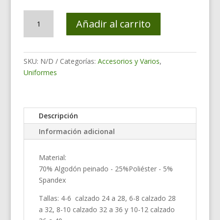
MEDIAS
Añadir al carrito
GRISES
(Uniforme
de
Gala)
SKU:
N/D
Categorías:
Accesorios y Varios
,
cantidad
Uniformes
Descripción
Información adicional
Material:
70% Algodón peinado - 25%Poliéster - 5%
Spandex
Tallas: 4-6 calzado 24 a 28, 6-8 calzado 28
a 32, 8-10 calzado 32 a 36 y 10-12 calzado