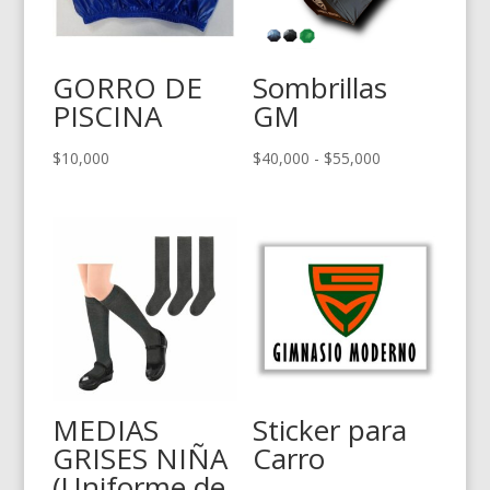
GORRO DE
Sombrillas
PISCINA
GM
Rango
$
10,000
$
40,000
-
$
55,000
de
precios:
desde
$40,000
hasta
$55,000
MEDIAS
Sticker para
GRISES NIÑA
Carro
(Uniforme de