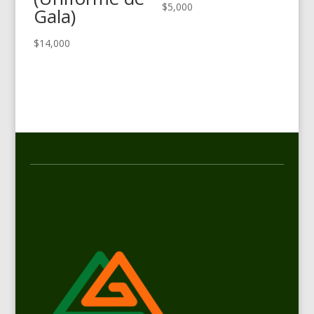
$
5,000
Gala)
$
14,000