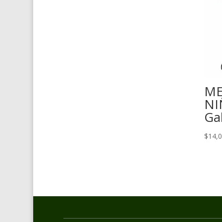
ME
NI
Gal
$
14,