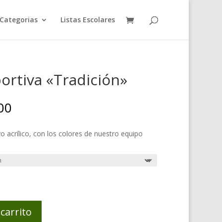
Categorias
Listas Escolares
ortiva «Tradición»
Rango
00
de
precios:
o acrílico, con los colores de nuestro equipo
desde
$45,000
hasta
$52,000
 carrito