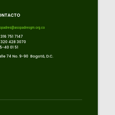
ONTACTO
opadres@asopadresgm.org.co
 316 751 7147
 320 428 3070
 5-40 01 51
lle 74 No. 9-90 Bogotá, D.C.