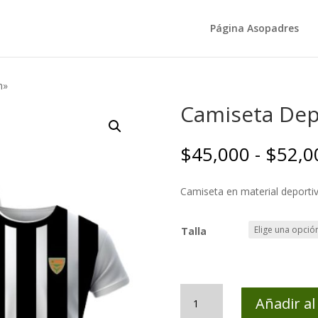
Página Asopadres
n»
Camiseta Dep
$
45,000
-
$
52,0
Camiseta en material deportiv
Talla
Camiseta
Añadir al
Deportiva