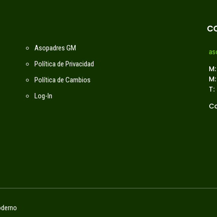
C
Asopadres GM
as
Política de Privacidad
M:
M:
Política de Cambios
T:
Log-In
Ca
oderno